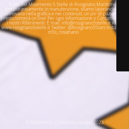
Il sito del Movimento 5 Stelle di Rosignano Marittimo è
temporaneamente in manutenzione, stiamo lavorando per
rinnovarlo nella grafica e nei contenuti, un po' di pazienza e
presto tornerà on line! Per ogni Informazione o Contatto questi
i nostri Riferimenti: E mail: info@rosignano5stelle.it Web:
www.rosignano5stelle.it Twitter: @Rosignano5Stars Instagram:
m5s_rosignano
© Movimento 5 Stelle Rosignano 2023