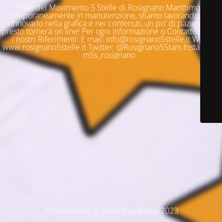
Il sito del Movimento 5 Stelle di Rosignano Marittimo è
temporaneamente in manutenzione, stiamo lavorando per
rinnovarlo nella grafica e nei contenuti, un po' di pazienza e
presto tornerà on line! Per ogni Informazione o Contatto questi
i nostri Riferimenti: E mail: info@rosignano5stelle.it Web:
www.rosignano5stelle.it Twitter: @Rosignano5Stars Instagram:
m5s_rosignano
© Movimento 5 Stelle Rosignano 2023