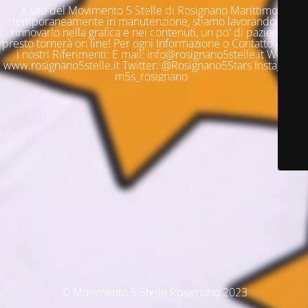
Il sito del Movimento 5 Stelle di Rosignano Marittimo è
temporaneamente in manutenzione, stiamo lavorando per
rinnovarlo nella grafica e nei contenuti, un po' di pazienza e
presto tornerà on line! Per ogni Informazione o Contatto questi
i nostri Riferimenti: E mail: info@rosignano5stelle.it Web:
www.rosignano5stelle.it Twitter: @Rosignano5Stars Instagram:
m5s_rosignano
© Movimento 5 Stelle Rosignano 2023