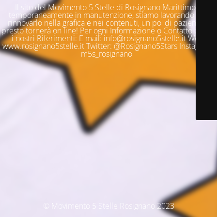
Il sito del Movimento 5 Stelle di Rosignano Marittimo è
temporaneamente in manutenzione, stiamo lavorando per
rinnovarlo nella grafica e nei contenuti, un po' di pazienza e
presto tornerà on line! Per ogni Informazione o Contatto questi
i nostri Riferimenti: E mail: info@rosignano5stelle.it Web:
www.rosignano5stelle.it Twitter: @Rosignano5Stars Instagram:
m5s_rosignano
© Movimento 5 Stelle Rosignano 2023