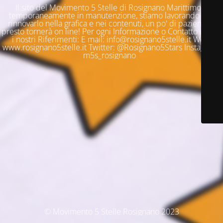
Il sito del Movimento 5 Stelle di Rosignano Marittimo è
temporaneamente in manutenzione, stiamo lavorando per
rinnovarlo nella grafica e nei contenuti, un po' di pazienza e
presto tornerà on line! Per ogni Informazione o Contatto questi
i nostri Riferimenti: E mail: info@rosignano5stelle.it Web:
www.rosignano5stelle.it Twitter: @Rosignano5Stars Instagram:
m5s_rosignano
© Movimento 5 Stelle Rosignano 2023