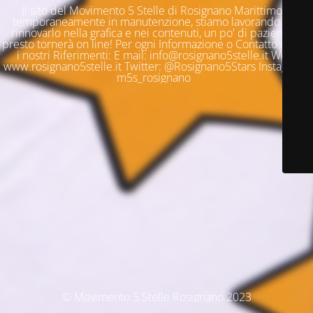
Il sito del Movimento 5 Stelle di Rosignano Marittimo è
temporaneamente in manutenzione, stiamo lavorando per
rinnovarlo nella grafica e nei contenuti, un po' di pazienza e
presto tornerà on line! Per ogni Informazione o Contatto questi
i nostri Riferimenti: E mail: info@rosignano5stelle.it Web:
www.rosignano5stelle.it Twitter: @Rosignano5Stars Instagram:
m5s_rosignano
© Movimento 5 Stelle Rosignano 2023