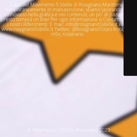
Il sito del Movimento 5 Stelle di Rosignano Marittimo è
temporaneamente in manutenzione, stiamo lavorando per
rinnovarlo nella grafica e nei contenuti, un po' di pazienza e
presto tornerà on line! Per ogni Informazione o Contatto questi
i nostri Riferimenti: E mail: info@rosignano5stelle.it Web:
www.rosignano5stelle.it Twitter: @Rosignano5Stars Instagram:
m5s_rosignano
© Movimento 5 Stelle Rosignano 2023