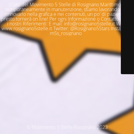
Il sito del Movimento 5 Stelle di Rosignano Marittimo è
temporaneamente in manutenzione, stiamo lavorando per
rinnovarlo nella grafica e nei contenuti, un po' di pazienza e
presto tornerà on line! Per ogni Informazione o Contatto questi
i nostri Riferimenti: E mail: info@rosignano5stelle.it Web:
www.rosignano5stelle.it Twitter: @Rosignano5Stars Instagram:
m5s_rosignano
© Movimento 5 Stelle Rosignano 2023