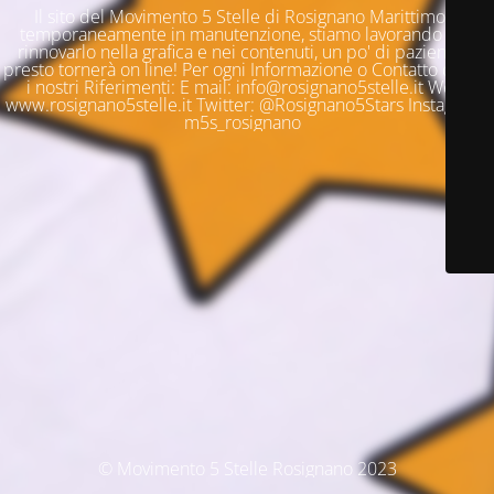
Il sito del Movimento 5 Stelle di Rosignano Marittimo è
temporaneamente in manutenzione, stiamo lavorando per
rinnovarlo nella grafica e nei contenuti, un po' di pazienza e
presto tornerà on line! Per ogni Informazione o Contatto questi
i nostri Riferimenti: E mail: info@rosignano5stelle.it Web:
www.rosignano5stelle.it Twitter: @Rosignano5Stars Instagram:
m5s_rosignano
© Movimento 5 Stelle Rosignano 2023