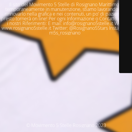
Il sito del Movimento 5 Stelle di Rosignano Marittimo è
temporaneamente in manutenzione, stiamo lavorando per
rinnovarlo nella grafica e nei contenuti, un po' di pazienza e
presto tornerà on line! Per ogni Informazione o Contatto questi
i nostri Riferimenti: E mail: info@rosignano5stelle.it Web:
www.rosignano5stelle.it Twitter: @Rosignano5Stars Instagram:
m5s_rosignano
© Movimento 5 Stelle Rosignano 2023