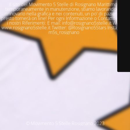
Il sito del Movimento 5 Stelle di Rosignano Marittimo è
temporaneamente in manutenzione, stiamo lavorando per
rinnovarlo nella grafica e nei contenuti, un po' di pazienza e
presto tornerà on line! Per ogni Informazione o Contatto questi
i nostri Riferimenti: E mail: info@rosignano5stelle.it Web:
www.rosignano5stelle.it Twitter: @Rosignano5Stars Instagram:
m5s_rosignano
© Movimento 5 Stelle Rosignano 2023