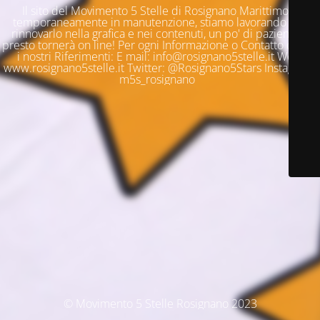
Il sito del Movimento 5 Stelle di Rosignano Marittimo è
temporaneamente in manutenzione, stiamo lavorando per
rinnovarlo nella grafica e nei contenuti, un po' di pazienza e
presto tornerà on line! Per ogni Informazione o Contatto questi
i nostri Riferimenti: E mail: info@rosignano5stelle.it Web:
www.rosignano5stelle.it Twitter: @Rosignano5Stars Instagram:
m5s_rosignano
© Movimento 5 Stelle Rosignano 2023