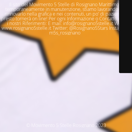
Il sito del Movimento 5 Stelle di Rosignano Marittimo è
temporaneamente in manutenzione, stiamo lavorando per
rinnovarlo nella grafica e nei contenuti, un po' di pazienza e
presto tornerà on line! Per ogni Informazione o Contatto questi
i nostri Riferimenti: E mail: info@rosignano5stelle.it Web:
www.rosignano5stelle.it Twitter: @Rosignano5Stars Instagram:
m5s_rosignano
© Movimento 5 Stelle Rosignano 2023