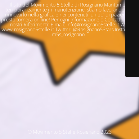
Il sito del Movimento 5 Stelle di Rosignano Marittimo è
temporaneamente in manutenzione, stiamo lavorando per
rinnovarlo nella grafica e nei contenuti, un po' di pazienza e
presto tornerà on line! Per ogni Informazione o Contatto questi
i nostri Riferimenti: E mail: info@rosignano5stelle.it Web:
www.rosignano5stelle.it Twitter: @Rosignano5Stars Instagram:
m5s_rosignano
© Movimento 5 Stelle Rosignano 2023