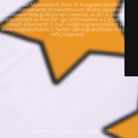
Il sito del Movimento 5 Stelle di Rosignano Marittimo è
temporaneamente in manutenzione, stiamo lavorando per
rinnovarlo nella grafica e nei contenuti, un po' di pazienza e
presto tornerà on line! Per ogni Informazione o Contatto questi
i nostri Riferimenti: E mail: info@rosignano5stelle.it Web:
www.rosignano5stelle.it Twitter: @Rosignano5Stars Instagram:
m5s_rosignano
© Movimento 5 Stelle Rosignano 2023