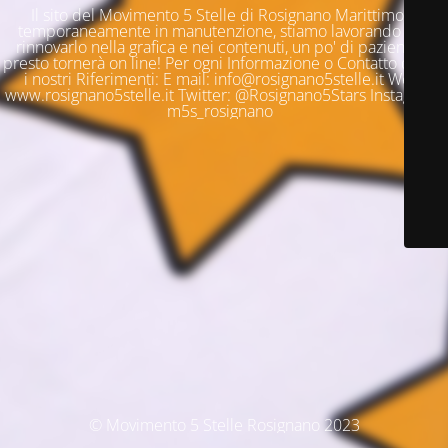
Il sito del Movimento 5 Stelle di Rosignano Marittimo è
temporaneamente in manutenzione, stiamo lavorando per
rinnovarlo nella grafica e nei contenuti, un po' di pazienza e
presto tornerà on line! Per ogni Informazione o Contatto questi
i nostri Riferimenti: E mail: info@rosignano5stelle.it Web:
www.rosignano5stelle.it Twitter: @Rosignano5Stars Instagram:
m5s_rosignano
© Movimento 5 Stelle Rosignano 2023