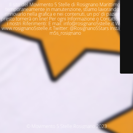
Il sito del Movimento 5 Stelle di Rosignano Marittimo è
temporaneamente in manutenzione, stiamo lavorando per
rinnovarlo nella grafica e nei contenuti, un po' di pazienza e
presto tornerà on line! Per ogni Informazione o Contatto questi
i nostri Riferimenti: E mail: info@rosignano5stelle.it Web:
www.rosignano5stelle.it Twitter: @Rosignano5Stars Instagram:
m5s_rosignano
© Movimento 5 Stelle Rosignano 2023