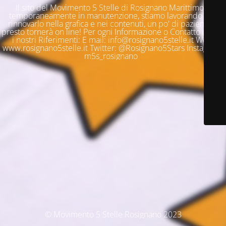
Il sito del Movimento 5 Stelle di Rosignano Marittimo è
temporaneamente in manutenzione, stiamo lavorando per
rinnovarlo nella grafica e nei contenuti, un po' di pazienza e
presto tornerà on line! Per ogni Informazione o Contatto questi
i nostri Riferimenti: E mail: info@rosignano5stelle.it Web:
www.rosignano5stelle.it Twitter: @Rosignano5Stars Instagram:
m5s_rosignano
© Movimento 5 Stelle Rosignano 2023