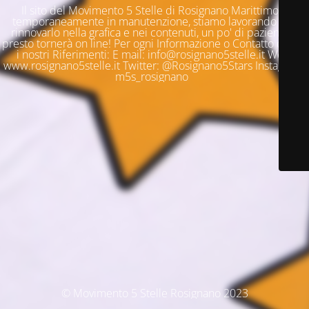
Il sito del Movimento 5 Stelle di Rosignano Marittimo è
temporaneamente in manutenzione, stiamo lavorando per
rinnovarlo nella grafica e nei contenuti, un po' di pazienza e
presto tornerà on line! Per ogni Informazione o Contatto questi
i nostri Riferimenti: E mail: info@rosignano5stelle.it Web:
www.rosignano5stelle.it Twitter: @Rosignano5Stars Instagram:
m5s_rosignano
© Movimento 5 Stelle Rosignano 2023