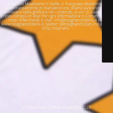
Il sito del Movimento 5 Stelle di Rosignano Marittimo è
temporaneamente in manutenzione, stiamo lavorando per
rinnovarlo nella grafica e nei contenuti, un po' di pazienza e
presto tornerà on line! Per ogni Informazione o Contatto questi
i nostri Riferimenti: E mail: info@rosignano5stelle.it Web:
www.rosignano5stelle.it Twitter: @Rosignano5Stars Instagram:
m5s_rosignano
© Movimento 5 Stelle Rosignano 2023