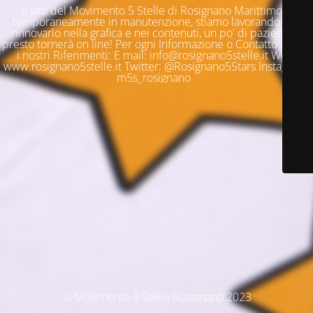
Il sito del Movimento 5 Stelle di Rosignano Marittimo è
temporaneamente in manutenzione, stiamo lavorando per
rinnovarlo nella grafica e nei contenuti, un po' di pazienza e
presto tornerà on line! Per ogni Informazione o Contatto questi
i nostri Riferimenti: E mail: info@rosignano5stelle.it Web:
www.rosignano5stelle.it Twitter: @Rosignano5Stars Instagram:
m5s_rosignano
© Movimento 5 Stelle Rosignano 2023