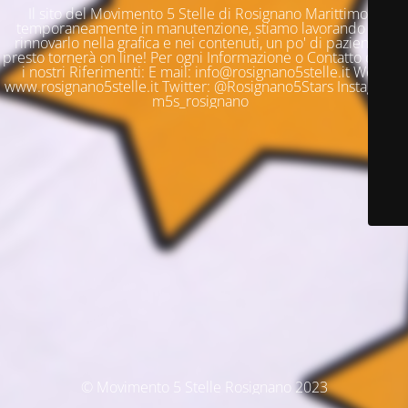
Il sito del Movimento 5 Stelle di Rosignano Marittimo è
temporaneamente in manutenzione, stiamo lavorando per
rinnovarlo nella grafica e nei contenuti, un po' di pazienza e
presto tornerà on line! Per ogni Informazione o Contatto questi
i nostri Riferimenti: E mail: info@rosignano5stelle.it Web:
www.rosignano5stelle.it Twitter: @Rosignano5Stars Instagram:
m5s_rosignano
© Movimento 5 Stelle Rosignano 2023