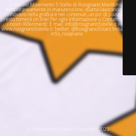
Il sito del Movimento 5 Stelle di Rosignano Marittimo è
temporaneamente in manutenzione, stiamo lavorando per
rinnovarlo nella grafica e nei contenuti, un po' di pazienza e
presto tornerà on line! Per ogni Informazione o Contatto questi
i nostri Riferimenti: E mail: info@rosignano5stelle.it Web:
www.rosignano5stelle.it Twitter: @Rosignano5Stars Instagram:
m5s_rosignano
© Movimento 5 Stelle Rosignano 2023