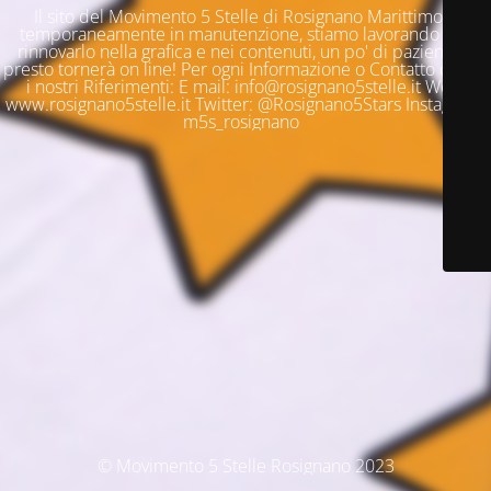
Il sito del Movimento 5 Stelle di Rosignano Marittimo è
temporaneamente in manutenzione, stiamo lavorando per
rinnovarlo nella grafica e nei contenuti, un po' di pazienza e
presto tornerà on line! Per ogni Informazione o Contatto questi
i nostri Riferimenti: E mail: info@rosignano5stelle.it Web:
www.rosignano5stelle.it Twitter: @Rosignano5Stars Instagram:
m5s_rosignano
© Movimento 5 Stelle Rosignano 2023