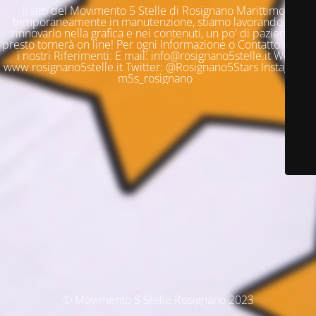
Il sito del Movimento 5 Stelle di Rosignano Marittimo è
temporaneamente in manutenzione, stiamo lavorando per
rinnovarlo nella grafica e nei contenuti, un po' di pazienza e
presto tornerà on line! Per ogni Informazione o Contatto questi
i nostri Riferimenti: E mail: info@rosignano5stelle.it Web:
www.rosignano5stelle.it Twitter: @Rosignano5Stars Instagram:
m5s_rosignano
© Movimento 5 Stelle Rosignano 2023