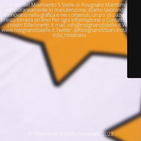
Il sito del Movimento 5 Stelle di Rosignano Marittimo è
temporaneamente in manutenzione, stiamo lavorando per
rinnovarlo nella grafica e nei contenuti, un po' di pazienza e
presto tornerà on line! Per ogni Informazione o Contatto questi
i nostri Riferimenti: E mail: info@rosignano5stelle.it Web:
www.rosignano5stelle.it Twitter: @Rosignano5Stars Instagram:
m5s_rosignano
© Movimento 5 Stelle Rosignano 2023