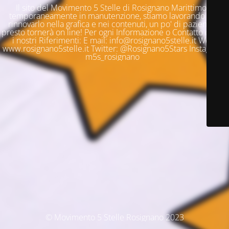
Il sito del Movimento 5 Stelle di Rosignano Marittimo è
temporaneamente in manutenzione, stiamo lavorando per
rinnovarlo nella grafica e nei contenuti, un po' di pazienza e
presto tornerà on line! Per ogni Informazione o Contatto questi
i nostri Riferimenti: E mail: info@rosignano5stelle.it Web:
www.rosignano5stelle.it Twitter: @Rosignano5Stars Instagram:
m5s_rosignano
© Movimento 5 Stelle Rosignano 2023