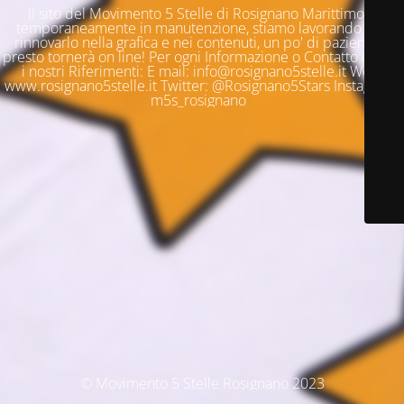
Il sito del Movimento 5 Stelle di Rosignano Marittimo è
temporaneamente in manutenzione, stiamo lavorando per
rinnovarlo nella grafica e nei contenuti, un po' di pazienza e
presto tornerà on line! Per ogni Informazione o Contatto questi
i nostri Riferimenti: E mail: info@rosignano5stelle.it Web:
www.rosignano5stelle.it Twitter: @Rosignano5Stars Instagram:
m5s_rosignano
© Movimento 5 Stelle Rosignano 2023