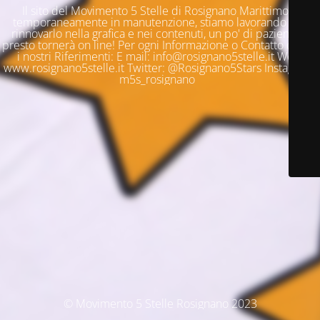
Il sito del Movimento 5 Stelle di Rosignano Marittimo è
temporaneamente in manutenzione, stiamo lavorando per
rinnovarlo nella grafica e nei contenuti, un po' di pazienza e
presto tornerà on line! Per ogni Informazione o Contatto questi
i nostri Riferimenti: E mail: info@rosignano5stelle.it Web:
www.rosignano5stelle.it Twitter: @Rosignano5Stars Instagram:
m5s_rosignano
© Movimento 5 Stelle Rosignano 2023