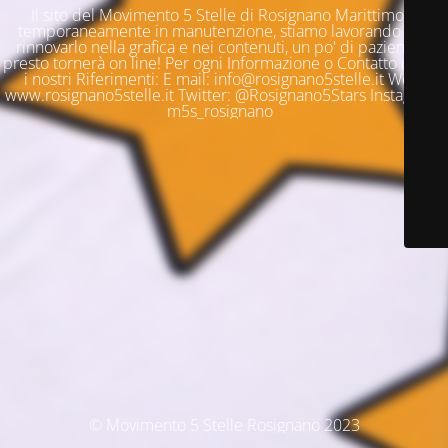
Il sito del Movimento 5 Stelle di Rosignano Marittimo è
temporaneamente in manutenzione, stiamo lavorando per
rinnovarlo nella grafica e nei contenuti, un po' di pazienza e
presto tornerà on line! Per ogni Informazione o Contatto questi
i nostri Riferimenti: E mail: info@rosignano5stelle.it Web:
www.rosignano5stelle.it Twitter: @Rosignano5Stars Instagram:
m5s_rosignano
© Movimento 5 Stelle Rosignano 2023