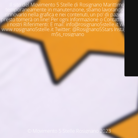
Il sito del Movimento 5 Stelle di Rosignano Marittimo è
temporaneamente in manutenzione, stiamo lavorando per
rinnovarlo nella grafica e nei contenuti, un po' di pazienza e
presto tornerà on line! Per ogni Informazione o Contatto questi
i nostri Riferimenti: E mail: info@rosignano5stelle.it Web:
www.rosignano5stelle.it Twitter: @Rosignano5Stars Instagram:
m5s_rosignano
© Movimento 5 Stelle Rosignano 2023