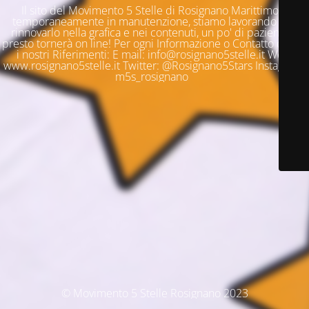
Il sito del Movimento 5 Stelle di Rosignano Marittimo è
temporaneamente in manutenzione, stiamo lavorando per
rinnovarlo nella grafica e nei contenuti, un po' di pazienza e
presto tornerà on line! Per ogni Informazione o Contatto questi
i nostri Riferimenti: E mail: info@rosignano5stelle.it Web:
www.rosignano5stelle.it Twitter: @Rosignano5Stars Instagram:
m5s_rosignano
© Movimento 5 Stelle Rosignano 2023