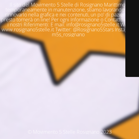
Il sito del Movimento 5 Stelle di Rosignano Marittimo è
temporaneamente in manutenzione, stiamo lavorando per
rinnovarlo nella grafica e nei contenuti, un po' di pazienza e
presto tornerà on line! Per ogni Informazione o Contatto questi
i nostri Riferimenti: E mail: info@rosignano5stelle.it Web:
www.rosignano5stelle.it Twitter: @Rosignano5Stars Instagram:
m5s_rosignano
© Movimento 5 Stelle Rosignano 2023