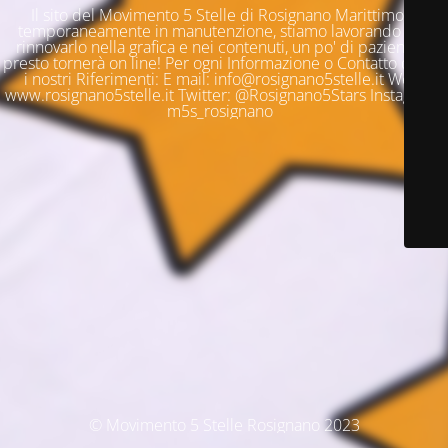
Il sito del Movimento 5 Stelle di Rosignano Marittimo è
temporaneamente in manutenzione, stiamo lavorando per
rinnovarlo nella grafica e nei contenuti, un po' di pazienza e
presto tornerà on line! Per ogni Informazione o Contatto questi
i nostri Riferimenti: E mail: info@rosignano5stelle.it Web:
www.rosignano5stelle.it Twitter: @Rosignano5Stars Instagram:
m5s_rosignano
© Movimento 5 Stelle Rosignano 2023