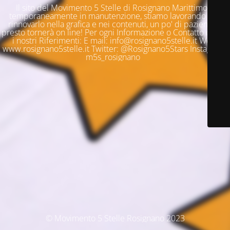
Il sito del Movimento 5 Stelle di Rosignano Marittimo è
temporaneamente in manutenzione, stiamo lavorando per
rinnovarlo nella grafica e nei contenuti, un po' di pazienza e
presto tornerà on line! Per ogni Informazione o Contatto questi
i nostri Riferimenti: E mail: info@rosignano5stelle.it Web:
www.rosignano5stelle.it Twitter: @Rosignano5Stars Instagram:
m5s_rosignano
© Movimento 5 Stelle Rosignano 2023