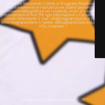
Il sito del Movimento 5 Stelle di Rosignano Marittimo è
temporaneamente in manutenzione, stiamo lavorando per
rinnovarlo nella grafica e nei contenuti, un po' di pazienza e
presto tornerà on line! Per ogni Informazione o Contatto questi
i nostri Riferimenti: E mail: info@rosignano5stelle.it Web:
www.rosignano5stelle.it Twitter: @Rosignano5Stars Instagram:
m5s_rosignano
© Movimento 5 Stelle Rosignano 2023