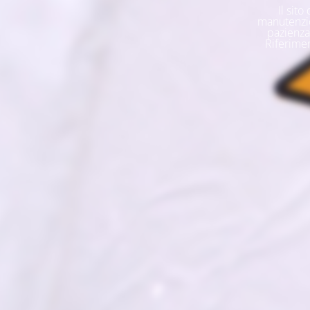
Il sit
manutenzio
pazienza 
Riferimen