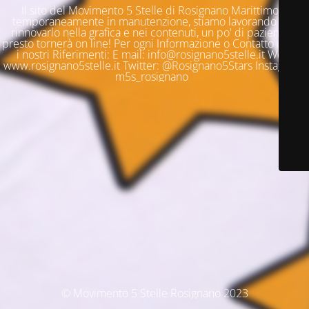
Il sito del Movimento 5 Stelle di Rosignano Marittimo è
temporaneamente in manutenzione, stiamo lavorando per
rinnovarlo nella grafica e nei contenuti, un po' di pazienza e
presto tornerà on line! Per ogni Informazione o Contatto questi
i nostri Riferimenti: E mail: info@rosignano5stelle.it Web:
www.rosignano5stelle.it Twitter: @Rosignano5Stars Instagram:
m5s_rosignano
© Movimento 5 Stelle Rosignano 2023