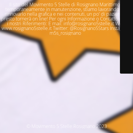
Il sito del Movimento 5 Stelle di Rosignano Marittimo è
temporaneamente in manutenzione, stiamo lavorando per
rinnovarlo nella grafica e nei contenuti, un po' di pazienza e
presto tornerà on line! Per ogni Informazione o Contatto questi
i nostri Riferimenti: E mail: info@rosignano5stelle.it Web:
www.rosignano5stelle.it Twitter: @Rosignano5Stars Instagram:
m5s_rosignano
© Movimento 5 Stelle Rosignano 2023