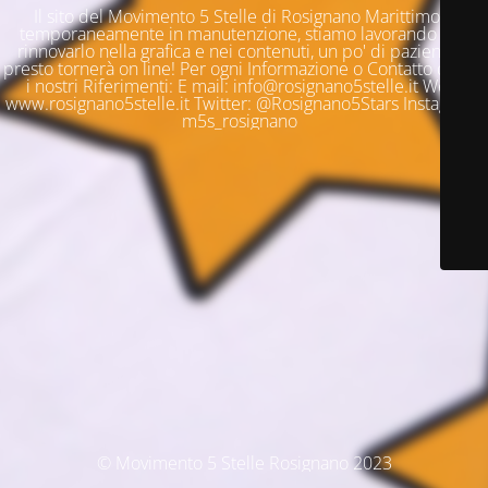
Il sito del Movimento 5 Stelle di Rosignano Marittimo è
temporaneamente in manutenzione, stiamo lavorando per
rinnovarlo nella grafica e nei contenuti, un po' di pazienza e
presto tornerà on line! Per ogni Informazione o Contatto questi
i nostri Riferimenti: E mail: info@rosignano5stelle.it Web:
www.rosignano5stelle.it Twitter: @Rosignano5Stars Instagram:
m5s_rosignano
© Movimento 5 Stelle Rosignano 2023