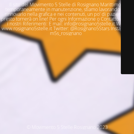
Il sito del Movimento 5 Stelle di Rosignano Marittimo è
temporaneamente in manutenzione, stiamo lavorando per
rinnovarlo nella grafica e nei contenuti, un po' di pazienza e
presto tornerà on line! Per ogni Informazione o Contatto questi
i nostri Riferimenti: E mail: info@rosignano5stelle.it Web:
www.rosignano5stelle.it Twitter: @Rosignano5Stars Instagram:
m5s_rosignano
© Movimento 5 Stelle Rosignano 2023