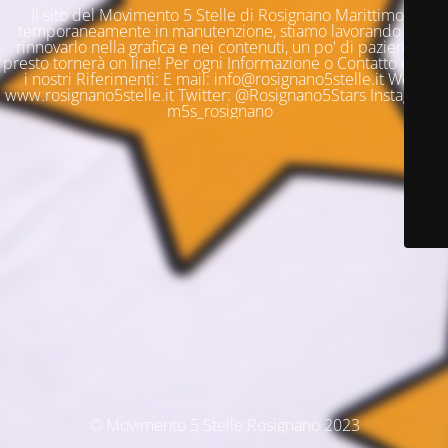
Il sito del Movimento 5 Stelle di Rosignano Marittimo è
temporaneamente in manutenzione, stiamo lavorando per
rinnovarlo nella grafica e nei contenuti, un po' di pazienza e
presto tornerà on line! Per ogni Informazione o Contatto questi
i nostri Riferimenti: E mail: info@rosignano5stelle.it Web:
www.rosignano5stelle.it Twitter: @Rosignano5Stars Instagram:
m5s_rosignano
© Movimento 5 Stelle Rosignano 2023