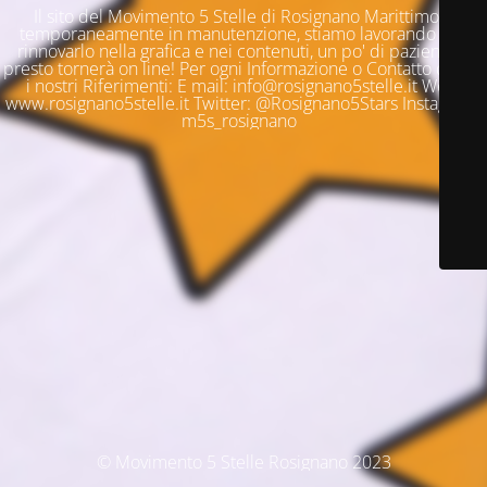
Il sito del Movimento 5 Stelle di Rosignano Marittimo è
temporaneamente in manutenzione, stiamo lavorando per
rinnovarlo nella grafica e nei contenuti, un po' di pazienza e
presto tornerà on line! Per ogni Informazione o Contatto questi
i nostri Riferimenti: E mail: info@rosignano5stelle.it Web:
www.rosignano5stelle.it Twitter: @Rosignano5Stars Instagram:
m5s_rosignano
© Movimento 5 Stelle Rosignano 2023