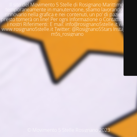
Il sito del Movimento 5 Stelle di Rosignano Marittimo è
temporaneamente in manutenzione, stiamo lavorando per
rinnovarlo nella grafica e nei contenuti, un po' di pazienza e
presto tornerà on line! Per ogni Informazione o Contatto questi
i nostri Riferimenti: E mail: info@rosignano5stelle.it Web:
www.rosignano5stelle.it Twitter: @Rosignano5Stars Instagram:
m5s_rosignano
© Movimento 5 Stelle Rosignano 2023