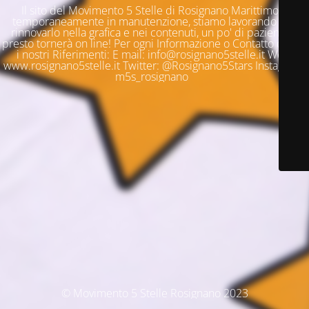
Il sito del Movimento 5 Stelle di Rosignano Marittimo è
temporaneamente in manutenzione, stiamo lavorando per
rinnovarlo nella grafica e nei contenuti, un po' di pazienza e
presto tornerà on line! Per ogni Informazione o Contatto questi
i nostri Riferimenti: E mail: info@rosignano5stelle.it Web:
www.rosignano5stelle.it Twitter: @Rosignano5Stars Instagram:
m5s_rosignano
© Movimento 5 Stelle Rosignano 2023