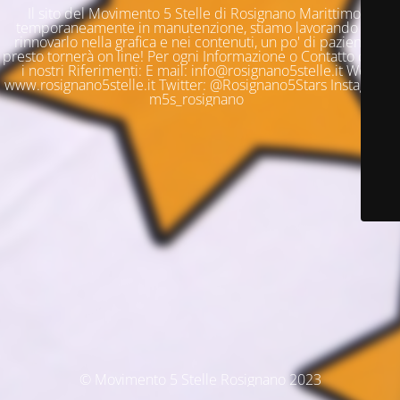
Il sito del Movimento 5 Stelle di Rosignano Marittimo è
temporaneamente in manutenzione, stiamo lavorando per
rinnovarlo nella grafica e nei contenuti, un po' di pazienza e
presto tornerà on line! Per ogni Informazione o Contatto questi
i nostri Riferimenti: E mail: info@rosignano5stelle.it Web:
www.rosignano5stelle.it Twitter: @Rosignano5Stars Instagram:
m5s_rosignano
© Movimento 5 Stelle Rosignano 2023