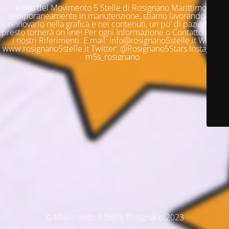
Il sito del Movimento 5 Stelle di Rosignano Marittimo è
temporaneamente in manutenzione, stiamo lavorando per
rinnovarlo nella grafica e nei contenuti, un po' di pazienza e
presto tornerà on line! Per ogni Informazione o Contatto questi
i nostri Riferimenti: E mail: info@rosignano5stelle.it Web:
www.rosignano5stelle.it Twitter: @Rosignano5Stars Instagram:
m5s_rosignano
© Movimento 5 Stelle Rosignano 2023