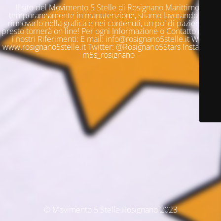
Il sito del Movimento 5 Stelle di Rosignano Marittimo è
temporaneamente in manutenzione, stiamo lavorando per
rinnovarlo nella grafica e nei contenuti, un po' di pazienza e
presto tornerà on line! Per ogni Informazione o Contatto questi
i nostri Riferimenti: E mail: info@rosignano5stelle.it Web:
www.rosignano5stelle.it Twitter: @Rosignano5Stars Instagram:
m5s_rosignano
© Movimento 5 Stelle Rosignano 2023