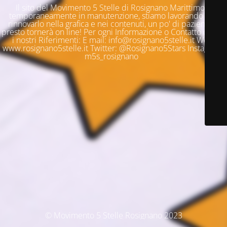
Il sito del Movimento 5 Stelle di Rosignano Marittimo è
temporaneamente in manutenzione, stiamo lavorando per
rinnovarlo nella grafica e nei contenuti, un po' di pazienza e
presto tornerà on line! Per ogni Informazione o Contatto questi
i nostri Riferimenti: E mail: info@rosignano5stelle.it Web:
www.rosignano5stelle.it Twitter: @Rosignano5Stars Instagram:
m5s_rosignano
© Movimento 5 Stelle Rosignano 2023