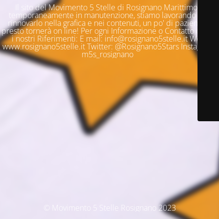
Il sito del Movimento 5 Stelle di Rosignano Marittimo è
temporaneamente in manutenzione, stiamo lavorando per
rinnovarlo nella grafica e nei contenuti, un po' di pazienza e
presto tornerà on line! Per ogni Informazione o Contatto questi
i nostri Riferimenti: E mail: info@rosignano5stelle.it Web:
www.rosignano5stelle.it Twitter: @Rosignano5Stars Instagram:
m5s_rosignano
© Movimento 5 Stelle Rosignano 2023